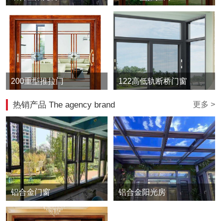
200重型推拉门
122高低轨断桥门窗
热销产品 The agency brand
更多 >
铝合金门窗
铝合金阳光房