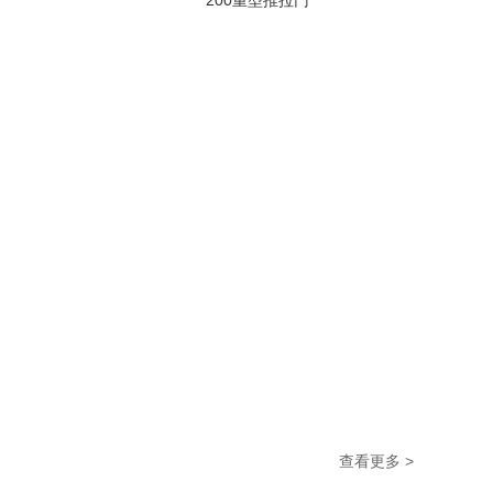
200重型推拉门
查看更多 >