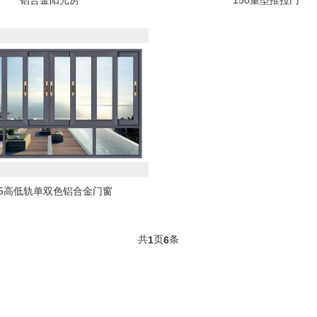
铝合金阳光房
150重型推拉门
25高低轨单双色铝合金门窗
共
页
条
1
6