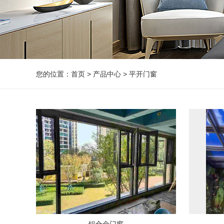
您的位置：
首页
>
产品中心 >
平开门窗