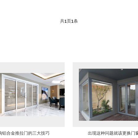
共
页
条
1
1
购铝合金推拉门的三大技巧
出现这种问题就该更换门